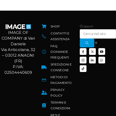
SHOP
Search
IMAGE OF
CONTATTI E
COMPANY di Vari
ASSISTENZA
Daniele
FAQ
Via Anticolana, 32
DOMANDE
– 03012 ANAGNI
FREQUENTI
(FR)
SPEDIZIONI E
P.IVA:
CONSEGNE
02504440609
METODI DI
PAGAMENTO
PRIVACY
POLICY
TERMINI E
CONDIZIONI
RESI E