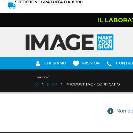
SPEDIZIONE GRATUITA DA €300
IL LABORA
CHI SIAMO
MISSION
CONTAT
percorso:
SHOP
PRODUCT TAG -
COPRICAPO
Non è s