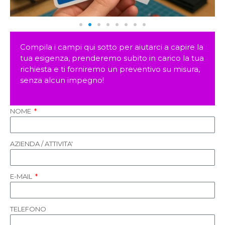
Compila i campi qui sotto per aiutarci a capire la
tua esigenza, prenderemo subito in carico la tua
richiesta e ti forniremo un preventivo su misura,
senza alcun impegno!
NOME
AZIENDA / ATTIVITA'
E-MAIL
TELEFONO