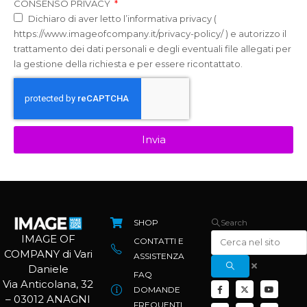
CONSENSO PRIVACY
Dichiaro di aver letto l’informativa privacy (
https://www.imageofcompany.it/privacy-policy/ ) e autorizzo il
trattamento dei dati personali e degli eventuali file allegati per
la gestione della richiesta e per essere ricontattato.
Invia
SHOP
Search
IMAGE OF
CONTATTI E
COMPANY di Vari
ASSISTENZA
Daniele
FAQ
Via Anticolana, 32
DOMANDE
– 03012 ANAGNI
FREQUENTI