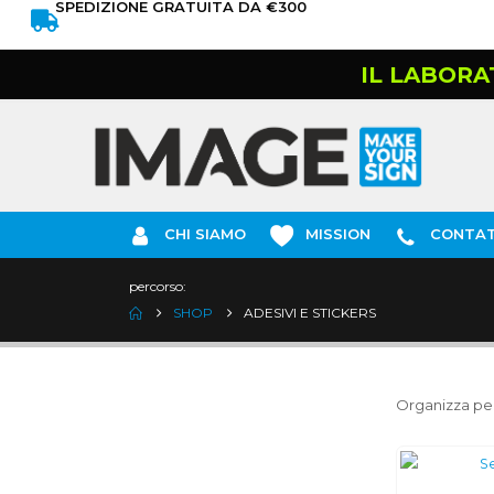
SPEDIZIONE GRATUITA DA €300
IL LABORA
CHI SIAMO
MISSION
CONTAT
percorso:
SHOP
ADESIVI E STICKERS
Organizza per