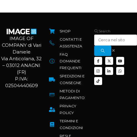
SHOP
Search
IMAGE OF
CONTATTI E
COMPANY di Vari
ASSISTENZA
Daniele
FAQ
Via Anticolana, 32
DOMANDE
– 03012 ANAGNI
FREQUENTI
(FR)
SPEDIZIONI E
P.IVA:
CONSEGNE
02504440609
METODI DI
PAGAMENTO
PRIVACY
POLICY
TERMINI E
CONDIZIONI
RESI E